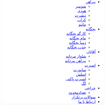
پیراهن
شومیز
هودی
تیشرت
کراپ
مانتو
بچگانه
کارگو بچگانه
مام بچگانه
دمپا بچگانه
جذب بچگانه
آقایان
شلوار مردانه
پیراهن مردانه
اسپرت
ساپورت
اسلش
اسپرت پاکتی
لگ
حراجی
تعدادمحدود
سوالات پرتکرار
ارتباط با ما