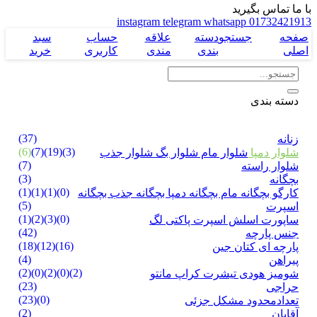
با ما تماس بگیرید
instagram
telegram
whatsapp
01732421913
صفحه
جستجو
دسته
علاقه
حساب
سبد
اصلی
بندی
مندی
کاربری
خرید
دسته بندی
(37)
زنانه
(6)
(7)
(19)
(3)
شلوار دمپا
شلوار مام
شلوار بگ
شلوار جذب
(7)
شلوار راسته
(3)
بچگانه
(1)
(1)
(1)
(0)
کارگو بچگانه
مام بچگانه
دمپا بچگانه
جذب بچگانه
(5)
اسپرت
(1)
(2)
(3)
(0)
ساپورت
اسلش
اسپرت پاکتی
لگ
(42)
جنس پارچه
(18)
(12)
(16)
پارچه ای
کتان
جین
(4)
پیراهن
(2)
(0)
(2)
(0)
(2)
شومیز
هودی
تیشرت
کراپ
مانتو
(23)
حراجی
(23)
(0)
تعدادمحدود
مشکل جزئی
(2)
آقایان